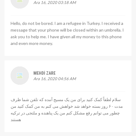
Ara 16, 2020 03:18 AM
Hello, do not be bored. I am a refugee in Turkey. I received a
message that your phone will be closed within an umbrella. I
ask you to help me. I have given all my money to this phone
and even more money.
MEHDI ZARE
Ara 16, 2020 04:56 AM
سلام لطفاً کمک کنید برای من یک مسیج آمده که تلفن شما ظرف
مدت ۶۰ روز بسته خواهد شد خواهش می کنم به من کمک کنید من
چطور می توانم رفع مشکل کنم من یک پناهنده و ملتجی در ترکیه
هستند