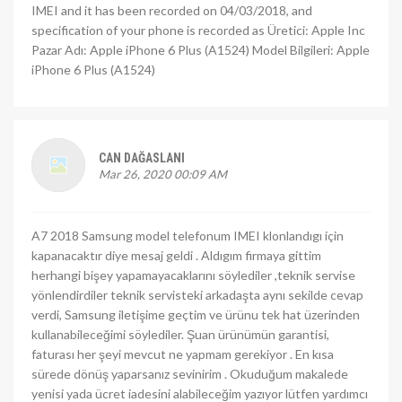
IMEI and it has been recorded on 04/03/2018, and
specification of your phone is recorded as Üretici: Apple Inc
Pazar Adı: Apple iPhone 6 Plus (A1524) Model Bilgileri: Apple
iPhone 6 Plus (A1524)
CAN DAĞASLANI
Mar 26, 2020 00:09 AM
A7 2018 Samsung model telefonum IMEI klonlandıgı için
kapanacaktır diye mesaj geldi . Aldıgım firmaya gittim
herhangi bişey yapamayacaklarını söylediler ,teknik servise
yönlendirdiler teknik servisteki arkadaşta aynı sekilde cevap
verdi, Samsung iletişime geçtim ve ürünu tek hat üzerinden
kullanabileceğimi söylediler. Şuan ürünümün garantisi,
faturası her şeyi mevcut ne yapmam gerekiyor . En kısa
sürede dönüş yaparsanız sevinirim . Okuduğum makalede
yenisi yada ücret iadesini alabileceğim yazıyor lütfen yardımcı