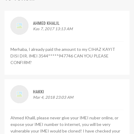
AHMED KHALIL
Kas 7, 2017 13:13 AM
Merhaba, I already paid the amount to my CIHAZ KAYIT
DISI DIR. IMEI 3544*****947746 CAN YOU PLEASE
CONFIRM?
HAKKI
Mar 4, 2018 23:03 AM
Ahmed Khalil, please never give your IMEI nuber online, or
expose your IMEI number to internet, you will be very
vulnerable your IMEI would be cloned! I have checked your