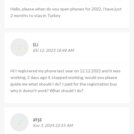
Hello, please when do you open phones for 2022, i have just
2 months to stay in Turkey
ELI
Eki 12, 2023 18:48 AM
Hi I registered my phone last year on 12.12.2022 and it was
working, 2 days ago it stopped working, would you please
guide me what should I do? I paid for the registration buy
why it doesn't work? What should I do?
AYŞE
Kas 3, 2024 22:55 AM