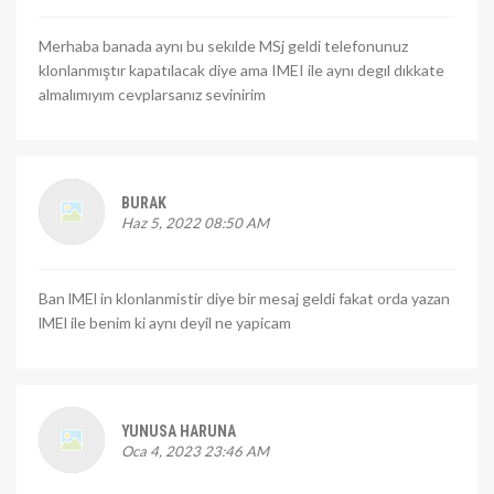
Merhaba banada aynı bu sekılde MSj geldi telefonunuz
klonlanmıştır kapatılacak diye ama IMEI ile aynı degıl dıkkate
almalımıyım cevplarsanız sevinirim
BURAK
Haz 5, 2022 08:50 AM
Ban lMEl in klonlanmistir diye bir mesaj geldi fakat orda yazan
lMEl ile benim ki aynı deyil ne yapicam
YUNUSA HARUNA
Oca 4, 2023 23:46 AM