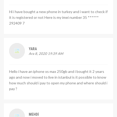
Hi i have bought a new phone in turkey and i want to check if
it is registered or not Here is my imei number 35 ******
292409 7
YARA
Ara 8, 2020 19:39 AM
Hello i have an iphone xs max 250gb and i bought it 2 years
ago and now i moved to live in istanbul is it possible to know
how much should i pay to open my phone and where should i
pay ?
MEHDI