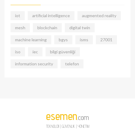
iot
artificial intelligence
augmented reality
mesh
blockchain
digital twin
machine learning
bgys
isms
27001
iso
iec
bilgi güvenliği
information security
telefon
esemen
.com
TEKNOLOJİ | GÜVENLİK | YÖNETİM