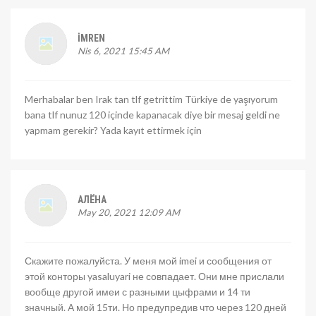
İMREN
Nis 6, 2021 15:45 AM
Merhabalar ben Irak tan tlf getrittim Türkiye de yaşıyorum
bana tlf nunuz 120 içinde kapanacak diye bir mesaj geldi ne
yapmam gerekir? Yada kayıt ettirmek için
АЛЁНА
May 20, 2021 12:09 AM
Скажите пожалуйста. У меня мой imei и сообщения от
этой конторы yasaluyari не совпадает. Они мне прислали
вообще другой имеи с разными цыфрами и 14 ти
значный. А мой 15ти. Но предупредив что через 120 дней