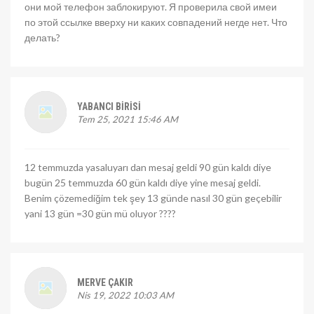
они мой телефон заблокируют. Я проверила свой имеи
по этой ссылке вверху ни каких совпадений негде нет. Что
делать?
YABANCI BIRISI
Tem 25, 2021 15:46 AM
12 temmuzda yasaluyarı dan mesaj geldi 90 gün kaldı diye
bugün 25 temmuzda 60 gün kaldı diye yine mesaj geldi.
Benim çözemediğim tek şey 13 günde nasıl 30 gün geçebilir
yani 13 gün =30 gün mü oluyor ????
MERVE ÇAKIR
Nis 19, 2022 10:03 AM