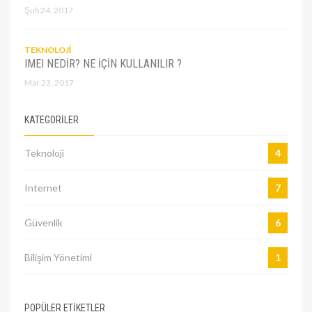
Şub 24, 2017
TEKNOLOJI
IMEI NEDIR? NE IÇIN KULLANILIR ?
Mar 23, 2017
KATEGORILER
Teknoloji
4
Internet
7
Güvenlik
6
Bilişim Yönetimi
1
POPÜLER ETİKETLER