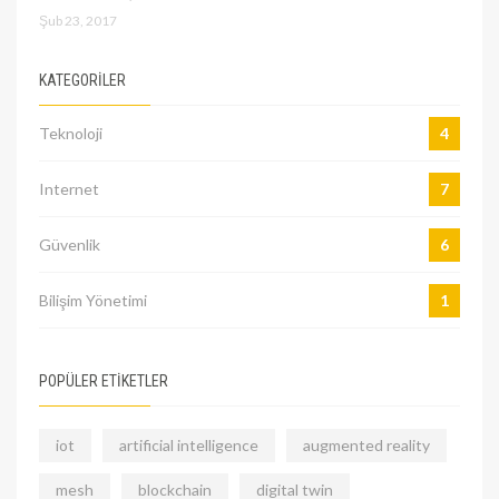
Şub 23, 2017
KATEGORILER
Teknoloji
4
Internet
7
Güvenlik
6
Bilişim Yönetimi
1
POPÜLER ETİKETLER
iot
artificial intelligence
augmented reality
mesh
blockchain
digital twin