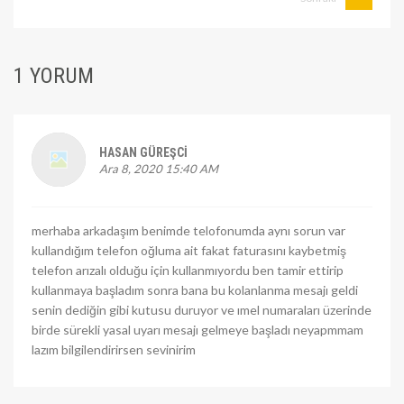
1 YORUM
HASAN GÜREŞCI
Ara 8, 2020 15:40 AM
merhaba arkadaşım benimde telofonumda aynı sorun var
kullandığım telefon oğluma ait fakat faturasını kaybetmiş
telefon arızalı olduğu için kullanmıyordu ben tamir ettirip
kullanmaya başladım sonra bana bu kolanlanma mesajı geldi
senin dediğin gibi kutusu duruyor ve ımel numaraları üzerinde
birde sürekli yasal uyarı mesajı gelmeye başladı neyapmmam
lazım bilgilendirirsen sevinirim