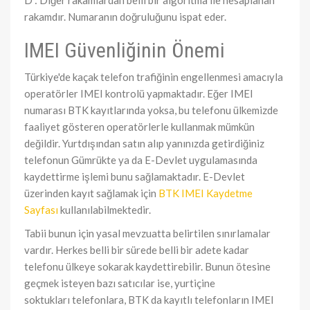
D : Diğer rakamlardan belli bir algoritma ile hesaplanan
rakamdır. Numaranın doğruluğunu ispat eder.
IMEI Güvenliğinin Önemi
Türkiye'de kaçak telefon trafiğinin engellenmesi amacıyla
operatörler IMEI kontrolü yapmaktadır. Eğer IMEI
numarası BTK kayıtlarında yoksa, bu telefonu ülkemizde
faaliyet gösteren operatörlerle kullanmak mümkün
değildir. Yurtdışından satın alıp yanınızda getirdiğiniz
telefonun Gümrükte ya da E-Devlet uygulamasında
kaydettirme işlemi bunu sağlamaktadır. E-Devlet
üzerinden kayıt sağlamak için
BTK IMEI Kaydetme
Sayfası
kullanılabilmektedir.
Tabii bunun için yasal mevzuatta belirtilen sınırlamalar
vardır. Herkes belli bir sürede belli bir adete kadar
telefonu ülkeye sokarak kaydettirebilir. Bunun ötesine
geçmek isteyen bazı satıcılar ise, yurtiçine
soktukları telefonlara, BTK da kayıtlı telefonların IMEI