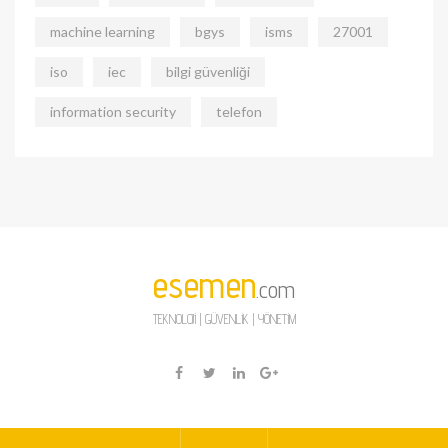
machine learning
bgys
isms
27001
iso
iec
bilgi güvenliği
information security
telefon
esemen
.com
TEKNOLOJİ | GÜVENLİK | YÖNETİM