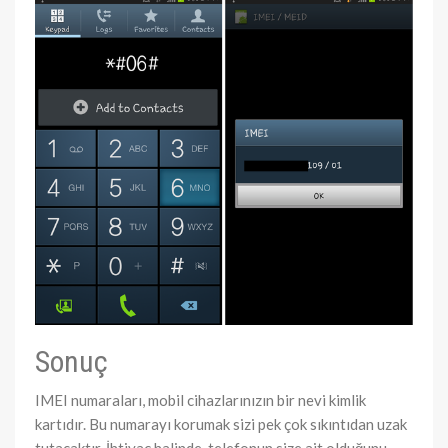
Sonuç
IMEI numaraları, mobil cihazlarınızın bir nevi kimlik
kartıdır. Bu numarayı korumak sizi pek çok sıkıntıdan uzak
tutacaktır. İhtiyaç halinde, telefonun size ait olduğunu